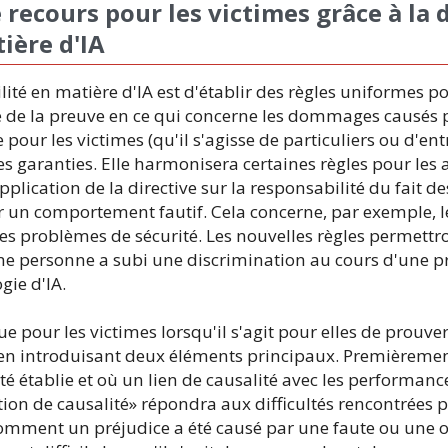
 recours pour les victimes grâce à la 
ière d'IA
ilité en matière d'IA est d'établir des règles uniformes po
ge de la preuve en ce qui concerne les dommages causés
 pour les victimes (qu'il s'agisse de particuliers ou d'ent
 les garanties. Elle harmonisera certaines règles pour les 
lication de la directive sur la responsabilité du fait de
un comportement fautif. Cela concerne, par exemple, les
s problèmes de sécurité. Les nouvelles règles permettr
une personne a subi une discrimination au cours d'une 
gie d'IA.
ue pour les victimes lorsqu'il s'agit pour elles de prouve
n introduisant deux éléments principaux. Premièremen
té établie et où un lien de causalité avec les performanc
n de causalité» répondra aux difficultés rencontrées pa
 comment un préjudice a été causé par une faute ou une 