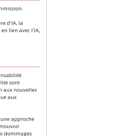
ommission.
e d'IA, la
en lien avec l'IA,
onsabilité
lité sont
n aux nouvelles
ique aux
é une approche
omouvoir
u'aux dommages