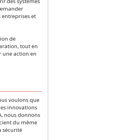
urir des systèmes
 demander
 entreprises et
tion de
ration, tout en
er une action en
Nous voulons que
 les innovations
IA, nous donnons
ficient du même
a sécurité