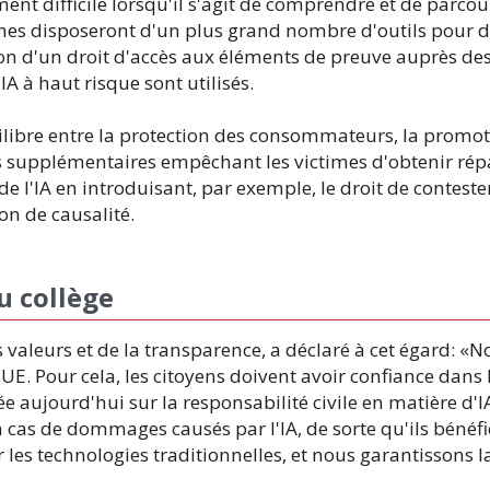
ement difficile lorsqu'il s'agit de comprendre et de parco
imes disposeront d'un plus grand nombre d'outils pour
tion d'un droit d'accès aux éléments de preuve auprès des
A à haut risque sont utilisés.
ilibre entre la protection des consommateurs, la promo
es supplémentaires empêchant les victimes d'obtenir répa
de l'IA en introduisant, par exemple, le droit de contest
n de causalité.
u collège
 valeurs et de la transparence, a déclaré à cet égard: «
'UE. Pour cela, les citoyens doivent avoir confiance dans
e aujourd'hui sur la responsabilité civile en matière d'
n cas de dommages causés par l'IA, de sorte qu'ils béné
 les technologies traditionnelles, et nous garantissons l