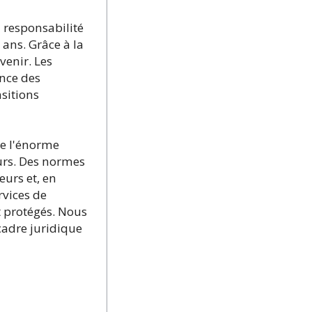
a responsabilité
 ans. Grâce à la
venir. Les
ance des
sitions
te l'énorme
urs. Des normes
eurs et, en
rvices de
t protégés. Nous
cadre juridique