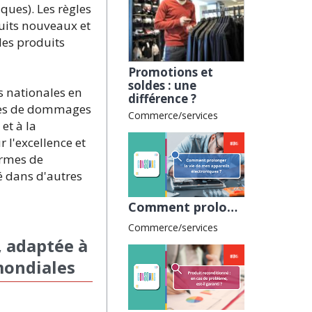
ques). Les règles
duits nouveaux et
des produits
Promotions et
soldes : une
s nationales en
différence ?
times de dommages
Commerce/services
et à la
 l'excellence et
ormes de
sé dans d'autres
Comment prolonger la vie de mes appareils électroniques ? avec la CNAFC
Commerce/services
, adaptée à
mondiales