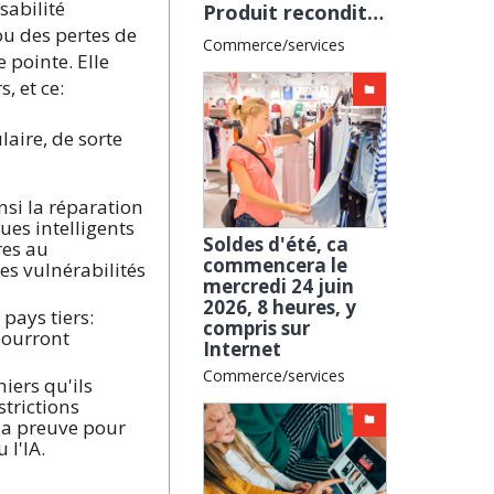
sabilité
Produit reconditionné : en cas de problème, est-il garanti ? avec la CLCV
u des pertes de
Commerce/services
 pointe. Elle
, et ce:
aire, de sorte
nsi la réparation
es intelligents
Soldes d'été, ca
res au
commencera le
es vulnérabilités
mercredi 24 juin
2026, 8 heures, y
pays tiers:
compris sur
pourront
Internet
Commerce/services
iers qu'ils
trictions
 la preuve pour
 l'IA.