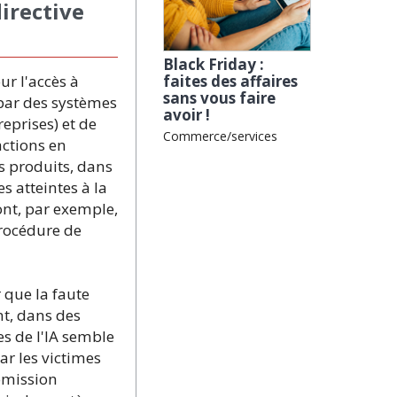
directive
Black Friday :
ur l'accès à
faites des affaires
sans vous faire
 par des systèmes
avoir !
reprises) et de
Commerce/services
actions en
s produits, dans
 atteintes à la
ont, par exemple,
procédure de
r que la faute
t, dans des
es de l'IA semble
r les victimes
omission