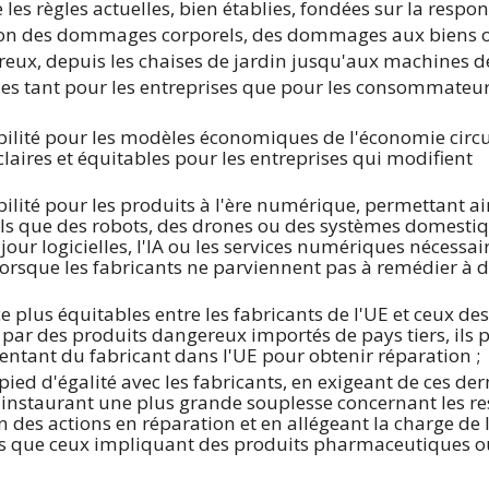
 les règles actuelles, bien établies, fondées sur la respon
ation des dommages corporels, des dommages aux biens o
ux, depuis les chaises de jardin jusqu'aux machines de
bles tant pour les entreprises que pour les consommateurs
ilité pour les modèles économiques de l'économie circul
claires et équitables pour les entreprises qui modifient
ilité pour les produits à l'ère numérique, permettant ai
s que des robots, des drones ou des systèmes domestiqu
our logicielles, l'IA ou les services numériques nécessai
orsque les fabricants ne parviennent pas à remédier à d
 plus équitables entre les fabricants de l'UE et ceux des 
par des produits dangereux importés de pays tiers, ils 
entant du fabricant dans l'UE pour obtenir réparation ;
d d'égalité avec les fabricants, en exigeant de ces dern
instaurant une plus grande souplesse concernant les res
n des actions en réparation et en allégeant la charge de
els que ceux impliquant des produits pharmaceutiques ou