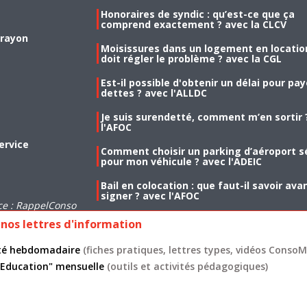
Honoraires de syndic : qu’est-ce que ça
comprend exactement ? avec la CLCV
 rayon
Moisissures dans un logement en location
doit régler le problème ? avec la CGL
Est-il possible d'obtenir un délai pour pa
dettes ? avec l'ALLDC
Je suis surendetté, comment m’en sortir 
l'AFOC
ervice
Comment choisir un parking d’aéroport s
pour mon véhicule ? avec l'ADEIC
Bail en colocation : que faut-il savoir ava
signer ? avec l'AFOC
ce : RappelConso
nos lettres d'information
lité hebdomadaire
(fiches pratiques, lettres types, vidéos ConsoMa
 "Education" mensuelle
(outils et activités pédagogiques)
s légales
CGU
Données personnelles
Cookies