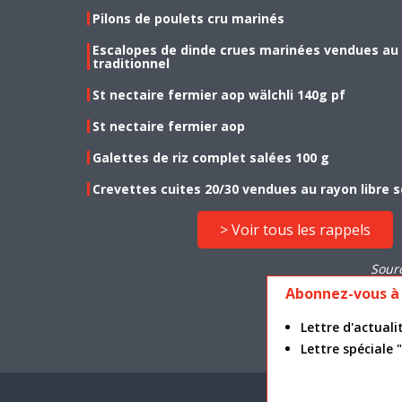
Pilons de poulets cru marinés
Escalopes de dinde crues marinées vendues au
traditionnel
St nectaire fermier aop wälchli 140g pf
St nectaire fermier aop
Galettes de riz complet salées 100 g
Crevettes cuites 20/30 vendues au rayon libre s
> Voir tous les rappels
Sour
Abonnez-vous à 
Lettre d'actua
Lettre spéciale
Mention