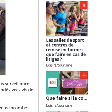
Les salles de sport
et centres de
remise en forme :
que faire en cas de
litiges ?
Loisirs/tourisme
sans surveillance
andé avec avis de
Que faire si la compagnie aérienne a perdu mon bagage ? avec l'ADEIC
Loisirs/tourisme
 vous incombe.