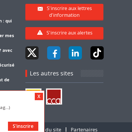
S'inscrire aux lettres
d'information
 : qui
S'inscrire aux alertes
yer mes
? avec
écurisé
Les autres sites
nt de
g...)
S'inscrire
Contact
Plan du site
Partenaires