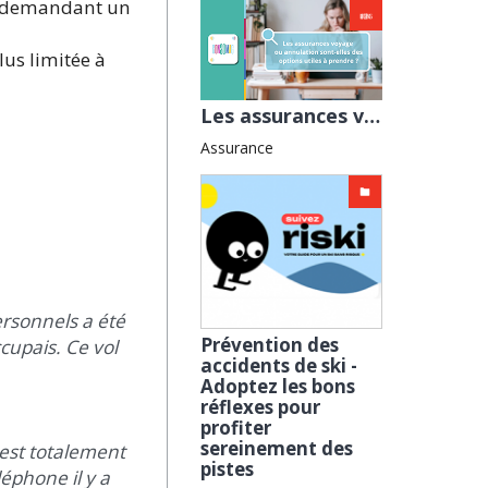
en deman­dant un
us limi­tée à
Les assurances voyage ou annulation sont-elles des options utiles à prendre ?
Assurance
ersonnels a été
Prévention des
cupais. Ce vol
accidents de ski -
Adoptez les bons
réflexes pour
profiter
sereinement des
r est totalement
pistes
éphone il y a