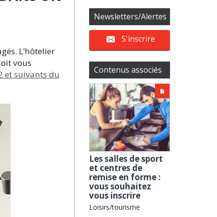
Newsletters/Alertes
S'inscrire
és. L’hôtelier
doit vous
Contenus associés
2 et suivants du
Les salles de sport
et centres de
remise en forme :
vous souhaitez
vous inscrire
Loisirs/tourisme