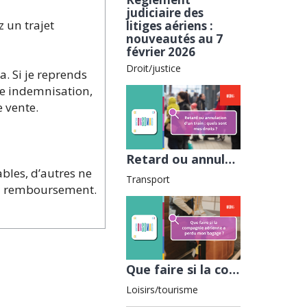
judiciaire des
z un trajet
litiges aériens :
nouveautés au 7
février 2026
Droit/justice
a. Si je reprends
ne indemnisation,
e vente.
Retard ou annulation d’un train : quels sont mes droits ? avec la Fnaut
ables, d’autres ne
Transport
 au remboursement.
Que faire si la compagnie aérienne a perdu mon bagage ? avec l'ADEIC
Loisirs/tourisme