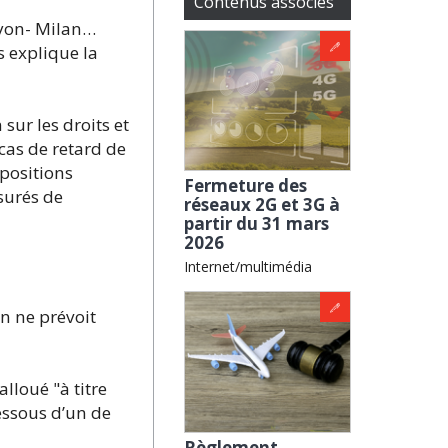
Contenus associés
Lyon- Milan…
s explique la
ur les droits et
cas de retard de
spositions
Fermeture des
ssurés de
réseaux 2G et 3G à
partir du 31 mars
2026
Internet/multimédia
n ne prévoit
lloué "à titre
essous d’un de
Règlement