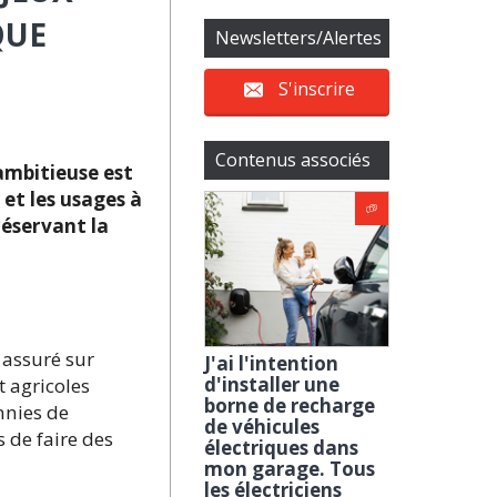
QUE
Newsletters/Alertes
S'inscrire
Contenus associés
 ambitieuse est
 et les usages à
réservant la
 assuré sur
J'ai l'intention
d'installer une
t agricoles
borne de recharge
nnies de
de véhicules
 de faire des
électriques dans
mon garage. Tous
les électriciens