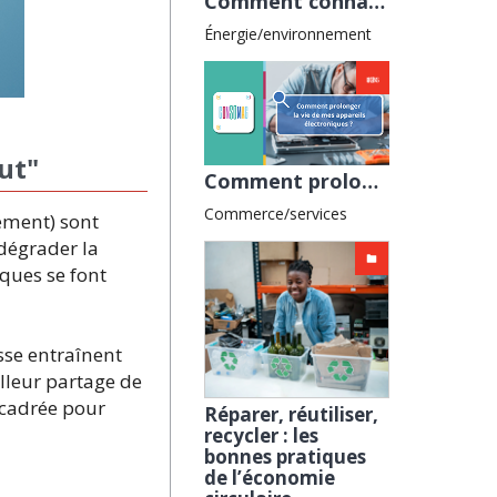
Comment connaître l’impact environnemental d’un vêtement avant de l’acheter ? avec l'UNAF
Énergie/environnement
ut"
Comment prolonger la vie de mes appareils électroniques ? avec la CNAFC
Commerce/services
ement) sont
dégrader la
iques se font
sse entraînent
illeur partage de
ncadrée pour
Réparer, réutiliser,
recycler : les
bonnes pratiques
de l’économie