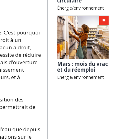
circulaire
Énergie/environnement
e. C’est pourquoi
droit à un
acun a droit,
cessite de réduire
ais d’ouverture
Mars : mois du vrac
inissement
et du réemploi
urs, et à
Énergie/environnement
sition des
 permettrait de
l’eau que depuis
mations sur le