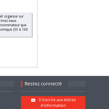
 et organise sur
 trois eaux
 consommateur que
conomique (55 à 100
Restez connecté
S'inscrire aux lettres
d'information