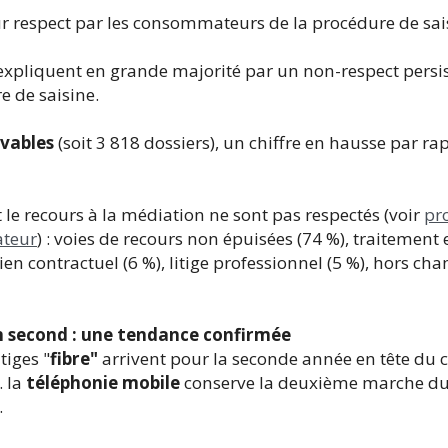
ur respect par les consommateurs de la procédure de sai
s’expliquent en grande majorité par un non-respect persi
 de saisine.
evables
(soit 3 818 dossiers), un chiffre en hausse par ra
 le recours à la médiation ne sont pas respectés (voir
pr
ateur
) : voies de recours non épuisées (74 %), traitement
en contractuel (6 %), litige professionnel (5 %), hors ch
en second : une tendance confirmée
tiges "
fibre"
arrivent pour la seconde année en tête du 
. la
téléphonie mobile
conserve la deuxième marche d
.