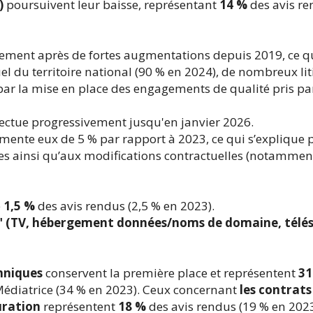
)
poursuivent leur baisse, représentant
14 %
des avis re
iblement après de fortes augmentations depuis 2019, ce q
el du territoire national (90 % en 2024), de nombreux lit
 par la mise en place des engagements de qualité pris pa
ectue progressivement jusqu'en janvier 2026.
gmente eux de 5 % par rapport à 2023, ce qui s’explique p
les ainsi qu’aux modifications contractuelles (notammen
e
1,5 %
des avis rendus (2,5 % en 2023).
" (TV, hébergement données/noms de domaine, télés
hniques
conservent la première place et représentent
31
Médiatrice (34 % en 2023). Ceux concernant
les contrats
uration
représentent
18 %
des avis rendus (19 % en 2023