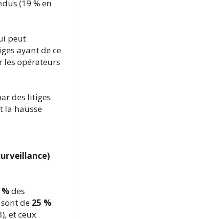
ndus (19 % en
ui peut
iges ayant de ce
r les opérateurs
ar des litiges
t la hausse
urveillance)
 %
des
sont de
25 %
), et ceux