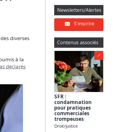
Newsletters/Alertes
S'inscrire
t des diverses
Contenus associés
oumis à la
as déclarés
SFR :
condamnation
pour pratiques
commerciales
trompeuses
Droit/justice