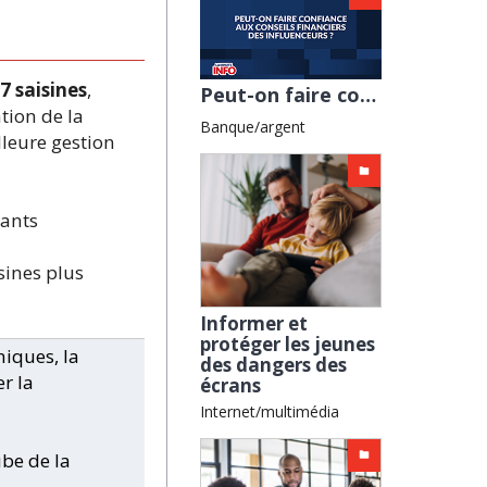
17
saisines
,
Peut-on faire confiance aux conseils financiers des influenceurs ?
tion de la
Banque/argent
lleure gestion
tants
sines plus
Informer et
protéger les jeunes
iques, la
des dangers des
er la
écrans
Internet/multimédia
ube de la