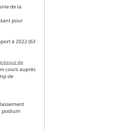
sine de la
stant pour
pport à 2022 (63
ocessus de
 en cours auprès
amp de
classement
u podium