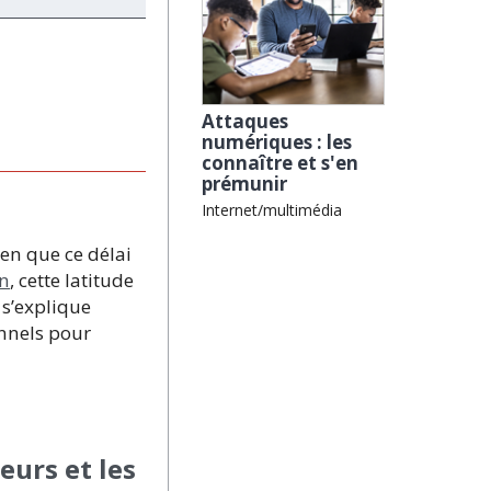
e
Attaques
numériques : les
connaître et s'en
prémunir
Internet/multimédia
ien que ce délai
on
, cette latitude
 s’explique
onnels pour
eurs et les