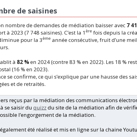
bre de saisines
 son nombre de demandes de médiation baisser avec
7 4
ère
 à 2023 (7 748 saisines). C’est la 1
fois depuis la créa
ème
iminue pour la 3
année consécutive, fruit d’une mei
urs.
tablit à
82 %
en 2024 (contre 83 % en 2022). Les 18 % res
ostal (16 % en 2023).
ce se confirme, ce qui s’explique par une hausse des sai
es et de retraités.
ers reçus par la médiation des communications électron
à se saisir du
quizz
du site de la médiation afin de vérifi
i possible l’engorgement de la médiation.
également été réalisé et mis en ligne sur la chaine Yout