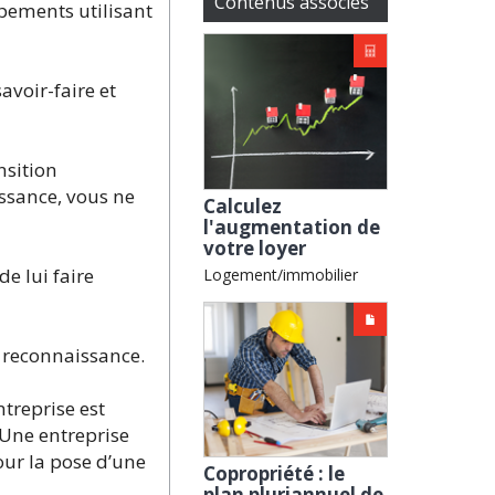
Contenus associés
ipements utilisant
avoir-faire et
nsition
issance, vous ne
Calculez
l'augmentation de
votre loyer
e lui faire
Logement/immobilier
a reconnaissance.
treprise est
. Une entreprise
our la pose d’une
Copropriété : le
plan pluriannuel de