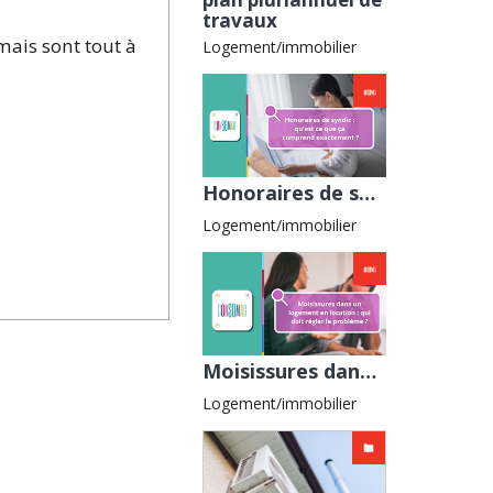
travaux
 mais sont tout à
Logement/immobilier
Honoraires de syndic : qu’est-ce que ça comprend exactement ? avec la CLCV
Logement/immobilier
Moisissures dans un logement en location : qui doit régler le problème ? avec la CGL
Logement/immobilier