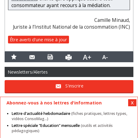
consommateur ayant recours à la médiation.
Camille Minaud,
Juriste à l’Institut National de la consommation (INC)
Être averti d'une mise à jour
Newsletters/Alertes
S'inscrire
Abonnez-vous à nos lettres d'information
Lettre d'actualité hebdomadaire
(fiches pratiques, lettres types,
vidéos ConsoMag...)
Lettre spéciale "Education" mensuelle
(outils et activités
Mentions légales
Nos autres sites
CGU
pédagogiques)
Données personnelles
Cookies
Contact