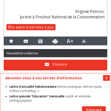
Virginie Potiron,
Juriste à l'Institut National de la Consommation
Être averti d'une mise à jour
Newsletters/Alertes
S'inscrire
Abonnez-vous à nos lettres d'information
Lettre d'actualité hebdomadaire
(fiches pratiques, lettres types,
vidéos ConsoMag...)
Lettre spéciale "Education" mensuelle
(outils et activités
Mentions légales
Nos autres sites
CGU
pédagogiques)
Données personnelles
Cookies
Contact
Plan du site
Partenaires
S'inscrire