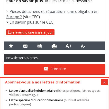
Pour en savoir plus
, lire les articles ci-dessous :
>
Pièces détachées et réparation : une obligation en
Europe ?
(site CEC)
>
En savoir plus sur le CEC
Être averti d'une mise à jour
Newsletters/Alertes
S'inscrire
Abonnez-vous à nos lettres d'information
Lettre d'actualité hebdomadaire
(fiches pratiques, lettres types,
vidéos ConsoMag...)
Lettre spéciale "Education" mensuelle
(outils et activités
Mentions légales
Nos autres sites
CGU
pédagogiques)
Données personnelles
Cookies
Contact