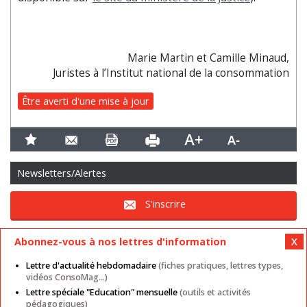
Marie Martin et Camille Minaud,
Juristes à l’Institut national de la consommation
Être averti d'une mise à jour
Newsletters/Alertes
S'inscrire
Abonnez-vous à nos lettres d'information
Lettre d'actualité hebdomadaire
(fiches pratiques, lettres types,
vidéos ConsoMag...)
Lettre spéciale "Education" mensuelle
(outils et activités
Mentions légales
Nos autres sites
CGU
pédagogiques)