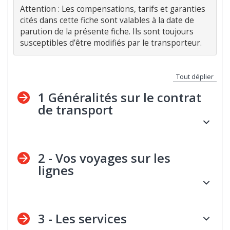
Attention : Les compensations, tarifs et garanties 
cités dans cette fiche sont valables à la date de 
parution de la présente fiche. Ils sont toujours 
Tout déplier
1 Généralités sur le contrat
de transport
Le contrat de transport entre transporteur et
voyageur se matérialise par le titre de transport
2 - Vos voyages sur les
traditionnel (papier ou électronique) émis lors de la
lignes
réservation. Ce contrat obéit aux mêmes règles que
les autres contrats : il doit être exécuté comme il a
été convenu et, lorsque cela n’a pas été le cas, vous
êtes en droit de demander, selon la situation, à être
21 - Les engagements de la
3 - Les services
remboursé et/ou indemnisé.