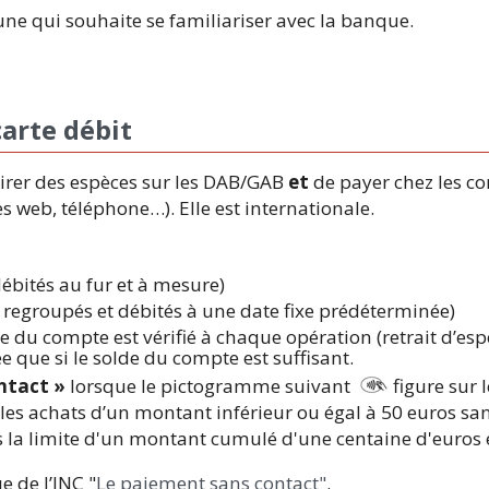
eune qui souhaite se familiariser avec la banque.
carte débit
tirer des espèces sur les DAB/GAB
et
de payer chez les 
s web, téléphone…). Elle est internationale.
ébités au fur et à mesure)
t regroupés et débités à une date fixe prédéterminée)
de du compte est vérifié à chaque opération (retrait d’es
e que si le solde du compte est suffisant.
ontact »
lorsque le pictogramme suivant
figure sur l
 les achats d’un montant inférieur ou égal à 50 euros san
ns la limite d'un montant cumulé d'une centaine d'euro
e de l’INC "
Le paiement sans contact"
.