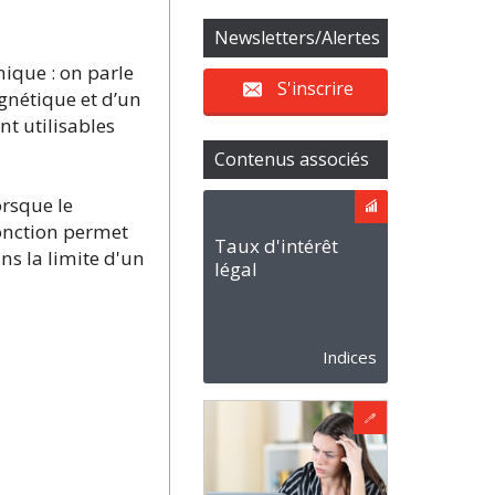
Newsletters/Alertes
nique : on parle
S'inscrire
gnétique et d’un
nt utilisables
Contenus associés
orsque le
 fonction permet
Taux d'intérêt
ns la limite d'un
légal
Indices