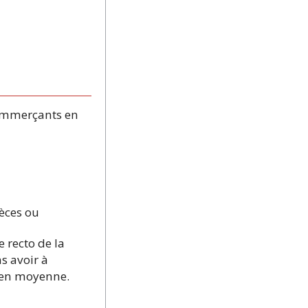
commerçants en
pèces ou
e recto de la
s avoir à
s en moyenne.