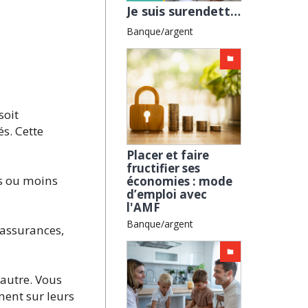
Je suis surendetté, comment m’en sortir ? avec l'AFOC
Banque/argent
soit
és. Cette
Placer et faire
fructifier ses
us ou moins
économies : mode
d’emploi avec
l'AMF
Banque/argent
 (assurances,
’autre. Vous
ment sur leurs