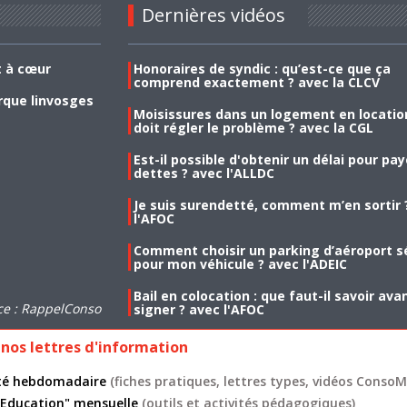
Dernières vidéos
t à cœur
Honoraires de syndic : qu’est-ce que ça
comprend exactement ? avec la CLCV
rque linvosges
Moisissures dans un logement en location
doit régler le problème ? avec la CGL
Est-il possible d'obtenir un délai pour pa
dettes ? avec l'ALLDC
Je suis surendetté, comment m’en sortir 
l'AFOC
Comment choisir un parking d’aéroport s
pour mon véhicule ? avec l'ADEIC
Bail en colocation : que faut-il savoir ava
ce : RappelConso
signer ? avec l'AFOC
nos lettres d'information
lité hebdomadaire
(fiches pratiques, lettres types, vidéos ConsoMa
 "Education" mensuelle
(outils et activités pédagogiques)