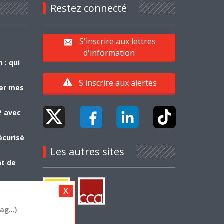
Restez connecté
S'inscrire aux lettres
d'information
 : qui
S'inscrire aux alertes
yer mes
? avec
écurisé
Les autres sites
nt de
g...)