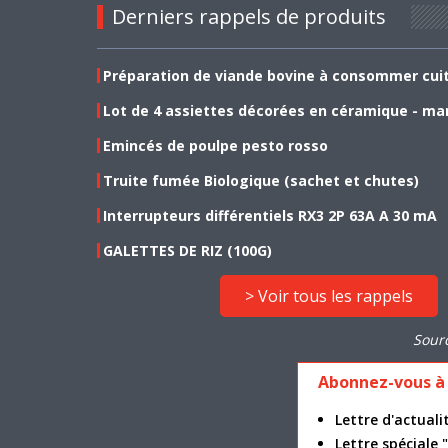
Derniers rappels de produits
Préparation de viande bovine à consommer cui
Lot de 4 assiettes décorées en céramique - ma
Emincés de poulpe pesto rosso
Truite fumée Biologique (sachet et chutes)
Interrupteurs différentiels RX3 2P 63A A 30 mA
GALETTES DE RIZ (100G)
> Voir tous les rappels
Sour
Abonnez-vous à 
Lettre d'actua
Lettre spéciale