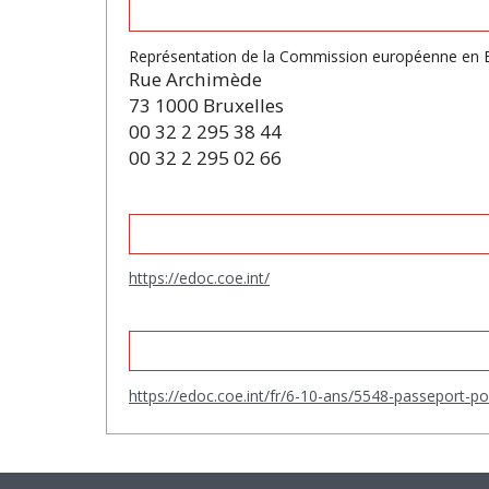
Représentation de la Commission européenne en 
Rue Archimède
73 1000 Bruxelles
00 32 2 295 38 44
00 32 2 295 02 66
https://edoc.coe.int/
https://edoc.coe.int/fr/6-10-ans/5548-passeport-po