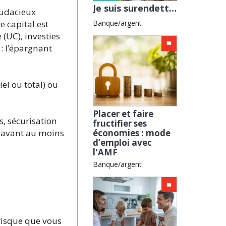
Je suis surendetté, comment m’en sortir ? avec l'AFOC
audacieux
Banque/argent
e capital est
 (UC), investies
 : l’épargnant
el ou total) ou
Placer et faire
s, sécurisation
fructifier ses
ne avant au moins
économies : mode
d’emploi avec
l'AMF
Banque/argent
risque que vous