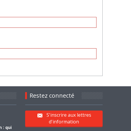
Restez connecté
S'inscrire aux lettres
d'information
 : qui