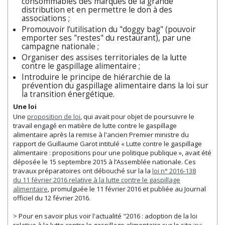
consommables des marques de la grande
distribution et en permettre le don à des
associations ;
Promouvoir l’utilisation du "doggy bag" (pouvoir
emporter ses "restes" du restaurant), par une
campagne nationale ;
Organiser des assises territoriales de la lutte
contre le gaspillage alimentaire ;
Introduire le principe de hiérarchie de la
prévention du gaspillage alimentaire dans la loi sur
la transition énergétique.
Une loi
Une
proposition de loi
, qui avait pour objet de poursuivre le
travail engagé en matière de lutte contre le gaspillage
alimentaire après la remise à l'ancien Premier ministre du
rapport de Guillaume Garot intitulé « Lutte contre le gaspillage
alimentaire : propositions pour une politique publique », avait été
déposée le 15 septembre 2015 à l’Assemblée nationale. Ces
travaux préparatoires ont débouché sur la la
loi n° 2016-138
du 11 février 2016 relative à la lutte contre le gaspillage
alimentaire
, promulguée le 11 février 2016 et publiée au Journal
officiel du 12 février 2016.
> Pour en savoir plus voir l'actualité "2016 : adoption de la loi
relative à la lutte contre le gaspillage alimentaire sur le site
inc-