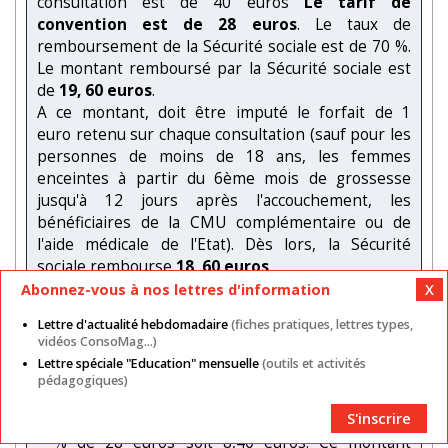
consultation est de 40 euros
Le tarif de
convention est de 28 euros
. Le taux de
remboursement de la Sécurité sociale est de 70 %.
Le montant remboursé par la Sécurité sociale est
de
19, 60 euros
.
A ce montant, doit être imputé le forfait de 1
euro retenu sur chaque consultation (sauf pour les
personnes de moins de 18 ans, les femmes
enceintes à partir du 6ème mois de grossesse
jusqu'à 12 jours après l'accouchement, les
bénéficiaires de la CMU complémentaire ou de
l'aide médicale de l'Etat). Dès lors, la Sécurité
sociale rembourse
18, 60 euros
.
Abonnez-vous à nos lettres d'information
Dans le cas où votre complémentaire vous
Lettre d'actualité hebdomadaire
(fiches pratiques, lettres types,
rembourse
100 % BR
, remboursement Sécurité
vidéos ConsoMag...)
sociale compris, il faut comprendre que le
Lettre spéciale "Education" mensuelle
(outils et activités
remboursement total de la Sécurité sociale et de
pédagogiques)
votre complémentaire sera de 28 euros. La
Sécurité sociale vous ayant remboursé 18,60
S'inscrire
euros, la complémentaire vous versera 30
% de 28 euros soit 8,40 euros. Ce montant