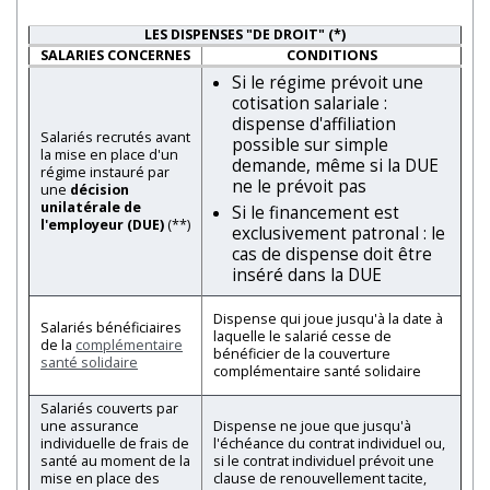
LES DISPENSES "DE DROIT"
(*)
SALARIES CONCERNES
CONDITIONS
Si le régime prévoit une
cotisation salariale :
dispense d'affiliation
Salariés recrutés avant
possible sur simple
la mise en place d'un
demande, même si la DUE
régime instauré par
ne le prévoit pas
une
décision
unilatérale de
Si le financement est
l'employeur (DUE)
(**)
exclusivement patronal : le
cas de dispense doit être
inséré dans la DUE
Dispense qui joue jusqu'à la date à
Salariés bénéficiaires
laquelle le salarié cesse de
de la
complémentaire
bénéficier de la couverture
santé solidaire
complémentaire santé solidaire
Salariés couverts par
une assurance
Dispense ne joue que jusqu'à
individuelle de frais de
l'échéance du contrat individuel ou,
santé au moment de la
si le contrat individuel prévoit une
mise en place des
clause de renouvellement tacite,