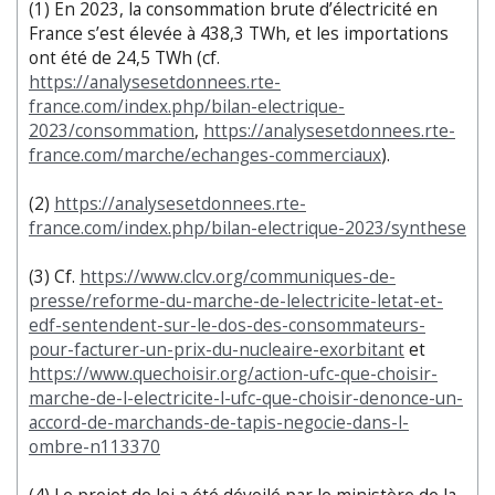
(1) En 2023, la consommation brute d’électricité en
France s’est élevée à 438,3 TWh, et les importations
ont été de 24,5 TWh (cf.
https://analysesetdonnees.rte-
france.com/index.php/bilan-electrique-
2023/consommation
,
https://analysesetdonnees.rte-
france.com/marche/echanges-commerciaux
).
(2)
https://analysesetdonnees.rte-
france.com/index.php/bilan-electrique-2023/synthese
(3) Cf.
https://www.clcv.org/communiques-de-
presse/reforme-du-marche-de-lelectricite-letat-et-
edf-sentendent-sur-le-dos-des-consommateurs-
pour-facturer-un-prix-du-nucleaire-exorbitant
et
https://www.quechoisir.org/action-ufc-que-choisir-
marche-de-l-electricite-l-ufc-que-choisir-denonce-un-
accord-de-marchands-de-tapis-negocie-dans-l-
ombre-n113370