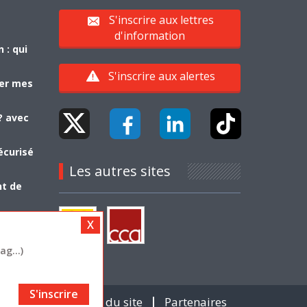
S'inscrire aux lettres
d'information
 : qui
S'inscrire aux alertes
yer mes
? avec
écurisé
Les autres sites
nt de
g...)
S'inscrire
Contact
Plan du site
Partenaires