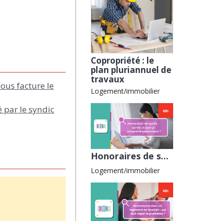
Copropriété : le
plan pluriannuel de
travaux
ous facture le
Logement/immobilier
 par le syndic
Honoraires de syndic : qu’est-ce que ça comprend exactement ? avec la CLCV
Logement/immobilier