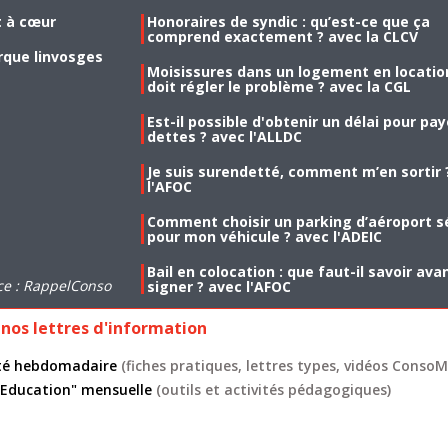
t à cœur
Honoraires de syndic : qu’est-ce que ça
comprend exactement ? avec la CLCV
rque linvosges
Moisissures dans un logement en location
doit régler le problème ? avec la CGL
Est-il possible d'obtenir un délai pour pa
dettes ? avec l'ALLDC
Je suis surendetté, comment m’en sortir 
l'AFOC
Comment choisir un parking d’aéroport s
pour mon véhicule ? avec l'ADEIC
Bail en colocation : que faut-il savoir ava
ce : RappelConso
signer ? avec l'AFOC
nos lettres d'information
lité hebdomadaire
(fiches pratiques, lettres types, vidéos ConsoMa
 "Education" mensuelle
(outils et activités pédagogiques)
s légales
CGU
Données personnelles
Cookies