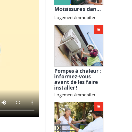
Moisissures dans un logement en location : qui doit régler le problème ? avec la CGL
Logement/immobilier
Pompes à chaleur :
informez-vous
avant de les faire
installer !
Logement/immobilier