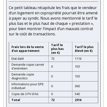
Ce petit tableau récapitule les frais que le vendeur
d’un logement en copropriété pourrait être amené
à payer au syndic. Nous avons mentionné le tarif le
plus bas et le plus haut de chaque « prestation »,
pour bien montrer l’impact d’un mauvais contrat
sur le coût de transactions.
Tarif le
Frais lors de la vente
Tarif le plus
plus bas
d’un appartement
élevé (en €)
(en €)
Etat daté
72
1116
Demande copie carnet
0
150
d'entretien
Demande copie
0
150
diagnostics
Informations pour DPE
0
360
individuel
Copie de 3 PV d'AG
0
540
Total
72
2316