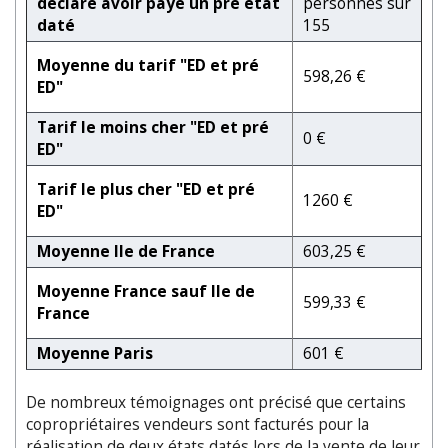
déclaré avoir payé un pré état
personnes sur
daté
155
Moyenne du tarif "ED et pré
598,26 €
ED"
Tarif le moins cher "ED et pré
0 €
ED"
Tarif le plus cher "ED et pré
1260 €
ED"
Moyenne Ile de France
603,25 €
Moyenne France sauf Ile de
599,33 €
France
Moyenne Paris
601 €
De nombreux témoignages ont précisé que certains
copropriétaires vendeurs sont facturés pour la
réalisation de deux états datés lors de la vente de leur