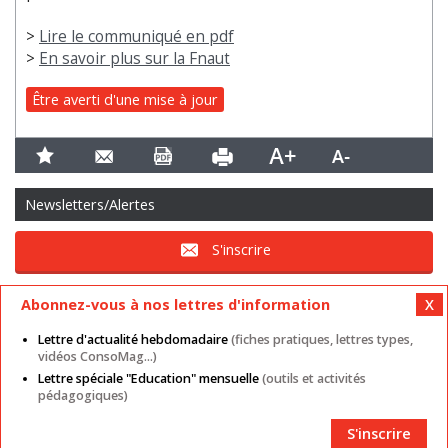
>
Lire le communiqué en pdf
>
En savoir plus sur la Fnaut
Être averti d'une mise à jour
Newsletters/Alertes
S'inscrire
Abonnez-vous à nos lettres d'information
Lettre d'actualité hebdomadaire
(fiches pratiques, lettres types,
vidéos ConsoMag...)
Lettre spéciale "Education" mensuelle
(outils et activités
Mentions légales
Nos autres sites
CGU
pédagogiques)
Données personnelles
Cookies
Contact
Plan du site
Partenaires
S'inscrire