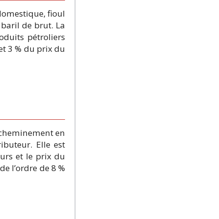
 domestique, fioul
baril de brut. La
duits pétroliers
 et 3 % du prix du
d’acheminement en
buteur. Elle est
rs et le prix du
de l’ordre de 8 %