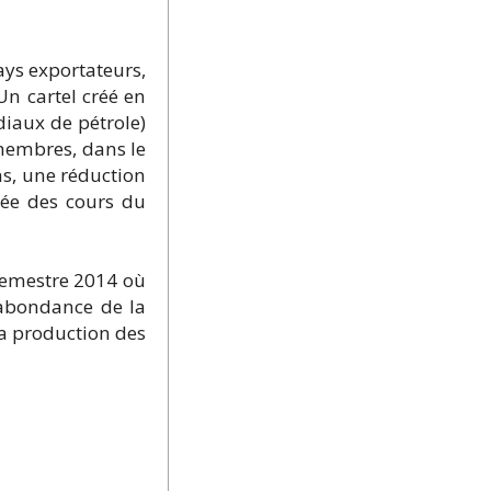
ays exportateurs,
Un cartel créé en
aux de pétrole)
 membres, dans le
ns, une réduction
tée des cours du
 semestre 2014 où
l'abondance de la
la production des