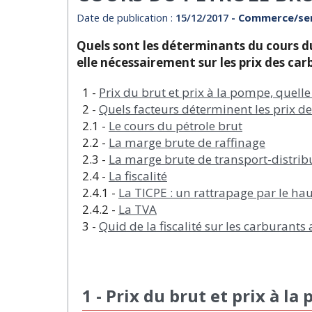
Date de publication :
15/12/2017
- Commerce/ser
Quels sont les déterminants du cours du
elle nécessairement sur les prix des car
1 -
Prix du brut et prix à la pompe, quelle
2 -
Quels facteurs déterminent les prix d
2.1 -
Le cours du pétrole brut
2.2 -
La marge brute de raffinage
2.3 -
La marge brute de transport-distrib
2.4 -
La fiscalité
2.4.1 -
La TICPE : un rattrapage par le hau
2.4.2 -
La TVA
3 -
Quid de la fiscalité sur les carburants
1 - Prix du brut et prix à la