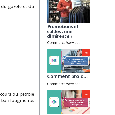
x du gazole et du
Promotions et
soldes : une
différence ?
Commerce/services
Comment prolonger la vie de mes appareils électroniques ? avec la CNAFC
Commerce/services
 cours du pétrole
du baril augmente,