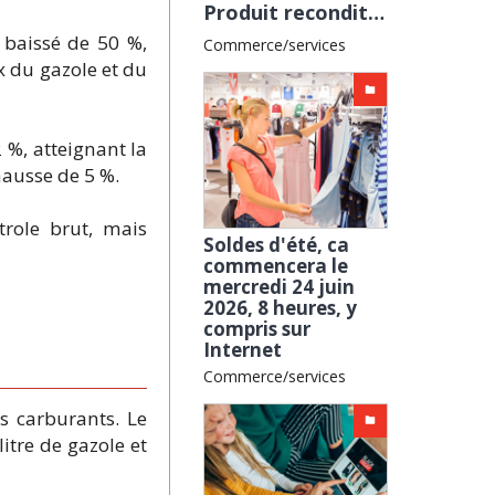
Produit reconditionné : en cas de problème, est-il garanti ? avec la CLCV
 baissé de 50 %,
Commerce/services
x du gazole et du
 %, atteignant la
hausse de 5 %.
trole brut, mais
Soldes d'été, ca
commencera le
mercredi 24 juin
2026, 8 heures, y
compris sur
Internet
Commerce/services
s carburants. Le
itre de gazole et