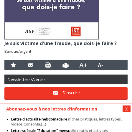
Je suis victime d'une fraude, que dois-je faire ?
Banque/argent
Newsletters/Alertes
S'inscrire
Abonnez-vous à nos lettres d'information
Lettre d'actualité hebdomadaire
(fiches pratiques, lettres types,
vidéos ConsoMag...)
Lettre spéciale "Education" mensuelle
(outils et activités
Mentions légales
Nos autres sites
CGU