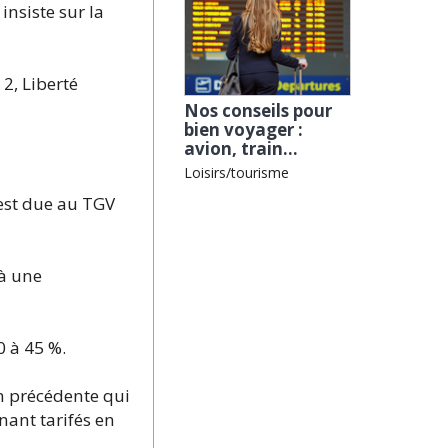
nsiste sur la
2, Liberté
Nos conseils pour
bien voyager :
avion, train...
Loisirs/tourisme
 est due au TGV
 à une
0 à 45 %.
on précédente qui
nant tarifés en