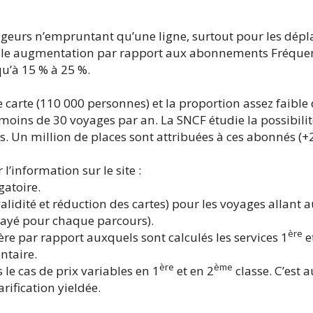
yageurs n’empruntant qu’une ligne, surtout pour les dép
réelle augmentation par rapport aux abonnements Fréque
qu’à 15 % à 25 %.
 carte (110 000 personnes) et la proportion assez faible
 moins de 30 voyages par an. La SNCF étudie la possibil
 Un million de places sont attribuées à ces abonnés (+
’information sur le site :
gatoire.
validité et réduction des cartes) pour les voyages allant 
ayé pour chaque parcours).
ère
ère par rapport auxquels sont calculés les services 1
e
ntaire.
ère
ème
le cas de prix variables en 1
et en 2
classe. C’est 
rification yieldée.