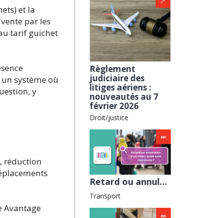
ets) et la
 vente par les
au tarif guichet
ésence
Règlement
judiciaire des
à un système où
litiges aériens :
uestion, y
nouveautés au 7
février 2026
Droit/justice
, réduction
 déplacements
Retard ou annulation d’un train : quels sont mes droits ? avec la Fnaut
Transport
te Avantage