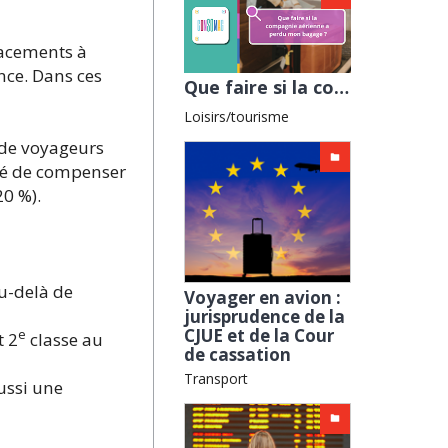
lacements à
nce. Dans ces
Que faire si la compagnie aérienne a perdu mon bagage ? avec l'ADEIC
Loisirs/tourisme
 de voyageurs
ité de compenser
20 %).
au-delà de
Voyager en avion :
jurisprudence de la
CJUE et de la Cour
e
t 2
classe au
de cassation
Transport
aussi une