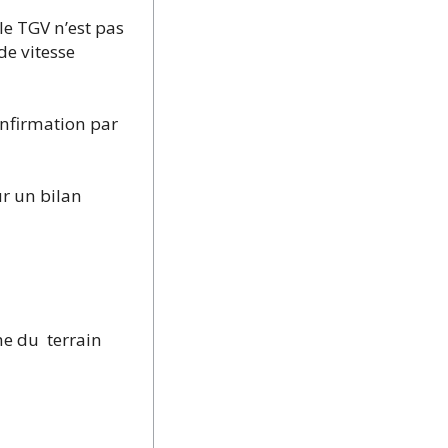
le TGV n’est pas
de vitesse
onfirmation par
r un bilan
che du terrain