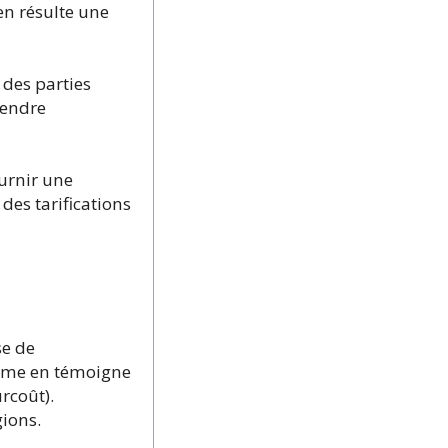
n résulte une
 des parties
rendre
ournir une
des tarifications
se de
omme en témoigne
rcoût).
ions.