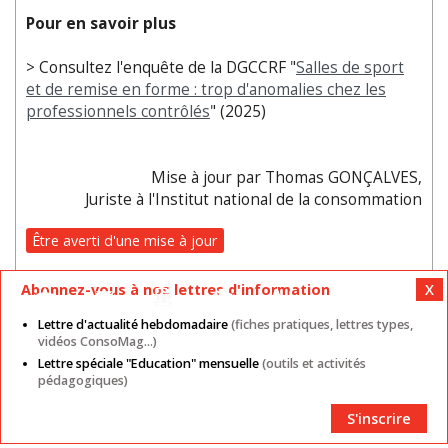
Pour en savoir plus
> Consultez l'enquête de la DGCCRF "
Salles de sport
et de remise en forme : trop d'anomalies chez les
professionnels contrôlés
" (2025)
Mise à jour par Thomas GONÇALVES,
Juriste à l'Institut national de la consommation
Être averti d'une mise à jour
Abonnez-vous à nos lettres d'information
Lettre d'actualité hebdomadaire
(fiches pratiques, lettres types,
vidéos ConsoMag...)
Newsletters/Alertes
Lettre spéciale "Education" mensuelle
(outils et activités
pédagogiques)
S'inscrire
S'inscrire