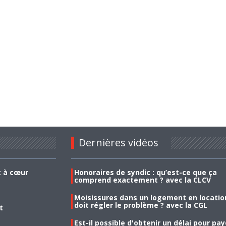
Dernières vidéos
t à cœur
Honoraires de syndic : qu’est-ce que ça
comprend exactement ? avec la CLCV
Moisissures dans un logement en location
doit régler le problème ? avec la CGL
t
Est-il possible d'obtenir un délai pour pa