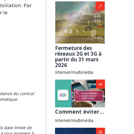
siliation. Par
r le
Fermeture des
réseaux 2G et 3G à
partir du 31 mars
2026
Internet/multimédia
héance du contrat
tomatique.
Comment éviter les arnaques en ligne avec Familles de France
Internet/multimédia
la date limite de
t à tout moment à