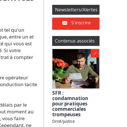
Newsletters/Alertes
S'inscrire
t tel qu’un
que, entre un et
Contenus associés
té qui vous est
. Si votre
trat à compter
tre opérateur
conduction tacite
SFR :
condamnation
pour pratiques
délais par le
commerciales
 tout moment au
trompeuses
, vous faire
Droit/justice
 Cependant, ne