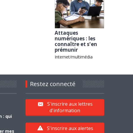
Attaques
numériques : les
connaître et s'en
prémunir
Internet/multimédia
Restez connecté
S'inscrire aux lettres
d'information
 : qui
S'inscrire aux alertes
yer mes