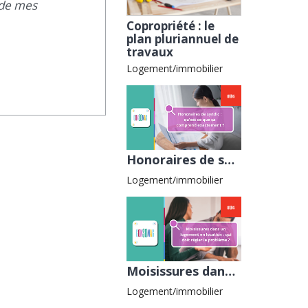
 de mes
Copropriété : le
plan pluriannuel de
travaux
Logement/immobilier
Honoraires de syndic : qu’est-ce que ça comprend exactement ? avec la CLCV
Logement/immobilier
Moisissures dans un logement en location : qui doit régler le problème ? avec la CGL
Logement/immobilier