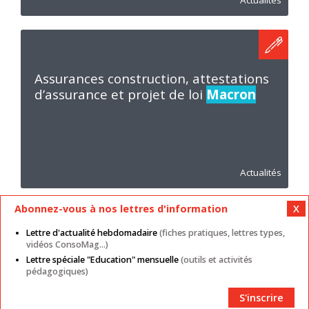
Actualités
Assurances construction, attestations
d’assurance et projet de loi
Macron
Actualités
Abonnez-vous à nos lettres d'information
Lettre d'actualité hebdomadaire
(fiches pratiques, lettres types,
vidéos ConsoMag...)
Lettre spéciale "Education" mensuelle
(outils et activités
Mentions légales
Nos autres sites
CGU
pédagogiques)
Données personnelles
Cookies
Contact
Plan du site
Partenaires
S'inscrire